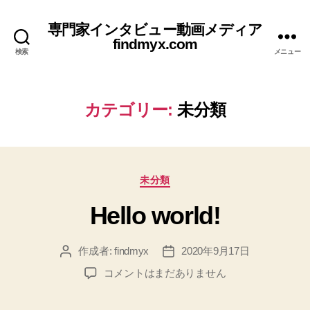
専門家インタビュー動画メディア
findmyx.com
検索
メニュー
カテゴリー:
未分類
カ
未分類
テ
Hello world!
ゴ
リ
ー
作成者:
findmyx
2020年9月17日
投
投
稿
稿
Hello
コメントはまだありません
者
日
world!
へ